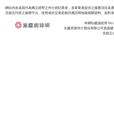
網站內各成員均為獨立經營之仲介經紀業者，各家業者提供之服務項目及
項資訊刊登之媒體平台，使用者於交易前能仍應詳閱地籍相關資料。如對
本網站建議使用 Microso
永慶房屋仲介股份有限公司負責建置
非經正