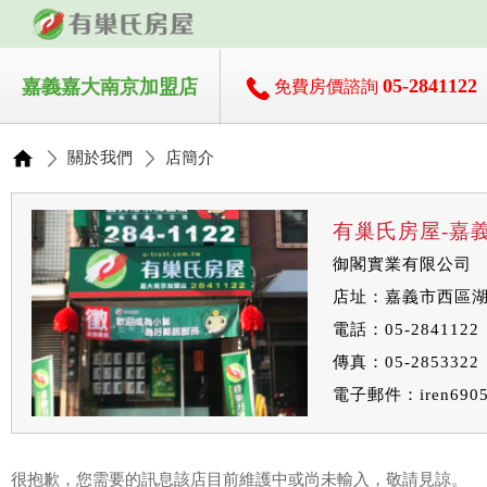
05-2841122
嘉義嘉大南京加盟店
免費房價諮詢
關於我們
店簡介
有巢氏房屋-嘉
御閣實業有限公司
店址：嘉義市西區湖
電話：05-2841122
傳真：05-2853322
電子郵件：
iren690
很抱歉，您需要的訊息該店目前維護中或尚未輸入，敬請見諒。