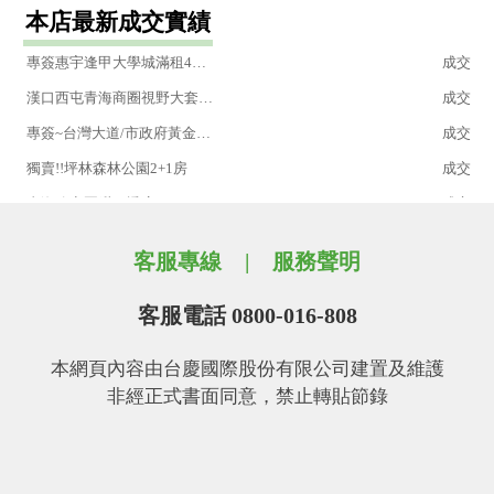
本店最新成交實績
聖文心高樓美視野商辦
成交
專簽惠宇逢甲大學城滿租4套房
成交
漢口西屯青海商圈視野大套房獨洗獨曬
成交
專簽~台灣大道/市政府黃金商辦含車位
成交
獨賣!!坪林森林公園2+1房
成交
青海路商圈鑽石透店
成交
獨賣!!市政府捷運高樓層陽台大套
成交
客服專線
服務聲明
東海工業區輕屋齡高投報透套
成交
市場唯一~美術館商圈大套房
成交
客服電話 0800-016-808
愛蘭學區透天
成交
本網頁內容由台慶國際股份有限公司建置及維護
登峰21高樓層視野美2房
成交
非經正式書面同意，禁止轉貼節錄
獨賣!四維國小捷運兒童公園四房平車景觀戶
成交
青海漢口商圈套房~可獨洗獨曬
成交
桂冠歐洲低總價捷運宅
成交