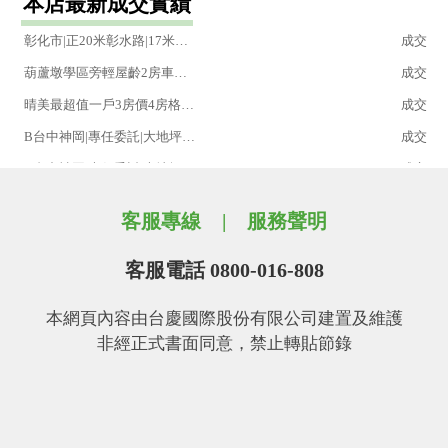
本店最新成交實績
第一市場金店王
成交
彰化市|正20米彰水路|17米大面寬美建地
成交
葫蘆墩學區旁輕屋齡2房車位戶
成交
晴美最超值一戶3房價4房格局車位戶
成交
B台中神岡|專任委託|大地坪角建地|鄰近台中機場
成交
A台中神岡|專任委託|大地坪角建地|鄰近台中機場
成交
豐原段903地號
成交
客服專線
服務聲明
西勢路黃金角地
成交
花博公園獨立陽台大套房
成交
客服電話 0800-016-808
家樂福美三房
成交
本網頁內容由台慶國際股份有限公司建置及維護
高樓層視野景觀四房雙車位
成交
非經正式書面同意，禁止轉貼節錄
豐原市中心黃金店面|六房|鬧區增值產品千萬別錯過
成交
大城椰城重劃區旁3房平面車位美華厦
成交
社區儘此一戶賣掉又要等很久的三房平車戶
成交