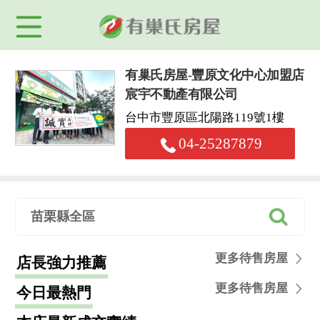
有巢氏房屋-豐原文化中心加盟店
宸宇不動產有限公司
台中市豐原區北陽路119號1樓
04-25287879
苗栗縣全區
更多待售房屋
店長強力推薦
更多待售房屋
今日最熱門