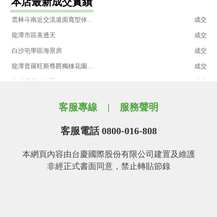
本店最新成交實績
石門沐舍環境清幽景觀休閒渡假套房
成交
雲林斗南近交流道面寬型休閒小農地
成交
龍潭市區美透天
成交
白沙屯學區海景房
成交
龍潭普羅旺斯尊爵獨棟花園別墅
成交
和盛琚電梯別墅
成交
石門水鄉高樓層景觀渡假屋+平面車位
成交
客服專線
服務聲明
95坪大地坪獨棟豪宅|大面寬|前庭後院|知名社區
成交
大溪重疊別墅|大四房|景觀佳
成交
客服電話 0800-016-808
楊梅交流道旁1樓大三房+車位
成交
本網頁內容由台慶國際股份有限公司建置及維護
太平洋水鄉百萬裝潢休閒宅
成交
非經正式書面同意，禁止轉貼節錄
渴望園區半九十全新裝潢戶
成交
沐舍4樓
成交
正中原路農地
成交