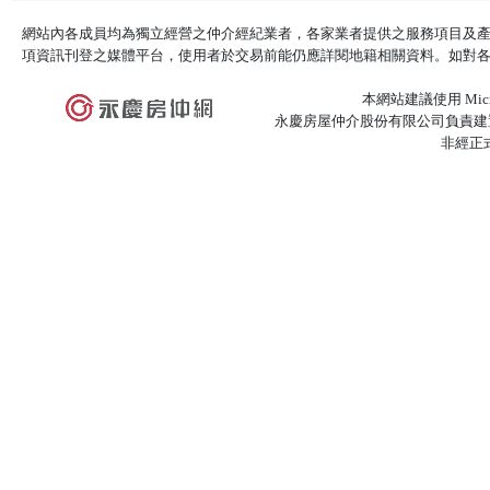
網站內各成員均為獨立經營之仲介經紀業者，各家業者提供之服務項目及
項資訊刊登之媒體平台，使用者於交易前能仍應詳閱地籍相關資料。如對
本網站建議使用 Microso
永慶房屋仲介股份有限公司負責建置
非經正