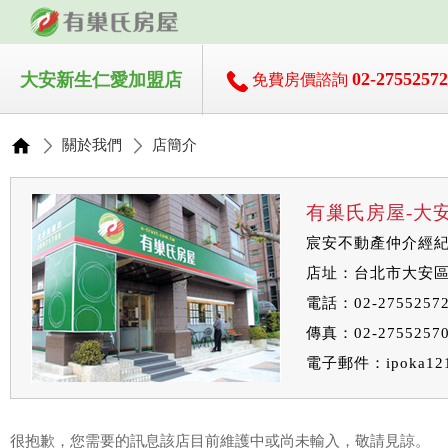
02-2755257
大安新生仁愛加盟店
免費房價諮詢
關於我們
店簡介
有巢氏房屋-大
宸安不動產仲介經
店址：台北市大安區新
電話：02-2755257
傳真：02-2755257
電子郵件：
ipoka12
很抱歉，您需要的訊息該店目前維護中或尚未輸入，敬請見諒。