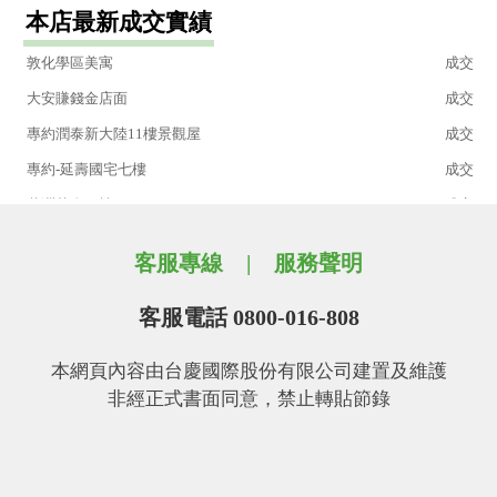
本店最新成交實績
彌敦道邊間2房
成交
敦化學區美寓
成交
大安賺錢金店面
成交
專約潤泰新大陸11樓景觀屋
成交
專約-延壽國宅七樓
成交
蘆洲黃金三樓
成交
府中捷運小豪宅加坡平車位
成交
客服專線
服務聲明
汐止透天廠房
成交
低總價大衛營三房
成交
客服電話 0800-016-808
中和高樓邊間面中庭低總價
成交
本網頁內容由台慶國際股份有限公司建置及維護
基隆有車位樓中樓美寓
成交
非經正式書面同意，禁止轉貼節錄
獨家都更松山生活圈
成交
新北都更增值屋
成交
科技大樓捷運邊間採光美宅
成交