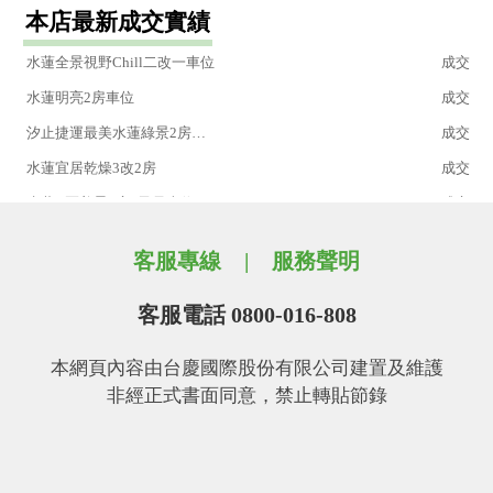
本店最新成交實績
水蓮眺景採光3改2房車位
成交
水蓮全景視野Chill二改一車位
成交
水蓮明亮2房車位
成交
汐止捷運最美水蓮綠景2房車位
成交
水蓮宜居乾燥3改2房
成交
水蓮C區美景4房+子母車位
成交
捷運東湖雙學區鬧區靜巷方正3房2衛
成交
客服專線
服務聲明
水蓮綠意藍天山景3改2房+平面車位
成交
捷運汐止水蓮中樓層3改2房平面車位
成交
客服電話 0800-016-808
專任約-最低價民生單層公寓二樓
成交
本網頁內容由台慶國際股份有限公司建置及維護
水蓮吾印森活2房車位
成交
非經正式書面同意，禁止轉貼節錄
水蓮A區雙景3房平面車位
成交
水蓮採光溫馨4房雙車位
成交
水蓮中庭採光3房+車位
成交