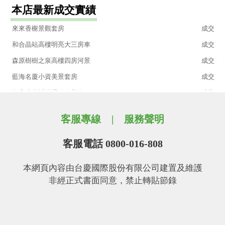
本店最新成交實績
好風光II全新美景3房車
成交
來來香榭景觀套房
成交
和合晶站高樓明亮大三房車
成交
森原樹樹之泉高樓四房河景
成交
藍海名廈小資美景套房
成交
海宴大廈近捷運稀有美套
成交
鄉林山海匯山匯高雅精緻三房車
成交
客服專線
服務聲明
家和黃金城懷舊公寓
成交
我愛潤泰生活大師綠景大二房
成交
客服電話 0800-016-808
淡水水公園機能到位大三房
成交
本網頁內容由台慶國際股份有限公司建置及維護
日若山莊美裝有平車(2區)
成交
非經正式書面同意，禁止轉貼節錄
專約!我愛潤泰生活大師景觀大三房車
成交
北新路正德國中三樓雅寓
成交
我愛江南頤和真正讚大四房
成交