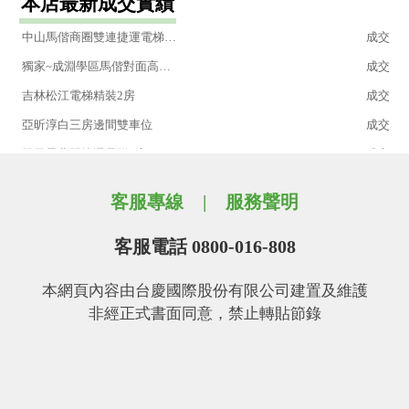
本店最新成交實績
民權西捷運旁挑高美套
成交
中山馬偕商圈雙連捷運電梯1+1房
成交
獨家~成淵學區馬偕對面高樓美宅
成交
吉林松江電梯精裝2房
成交
亞昕淳白三房邊間雙車位
成交
雙子星北門捷運電梯2房
成交
國泰一品樹海四房雙車位
成交
客服專線
服務聲明
中山國小捷運電梯3房
成交
基泰之星B6機械車位
成交
客服電話 0800-016-808
限期便宜低總透天厝
成交
本網頁內容由台慶國際股份有限公司建置及維護
超大使用空間.捷運1分鐘(1)
成交
非經正式書面同意，禁止轉貼節錄
獨家~雅舍小品優質美套房
成交
獨賣~便宜好案-菜寮華廈4房
成交
獨家~晴光商圈電梯2房
成交