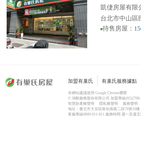
凱倢房屋有限
台北市中山區民
待售房屋：
15
加盟有巢氏
有巢氏服務據點
本網站建議使用 Google Chrome瀏覽
© 鴻毅服務股份有限公司 加盟專線(02)2708-2
智慧財產權聲明
隱私權聲明
服務聲明
地址：臺北市大安區敦化南路二段76號10樓
客服專線0809-011-811 服務時間 週一至週五9:0