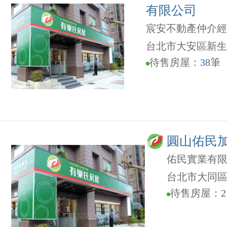
有限公司
宸安不動產仲介經
台北市大安區新生南
待售房屋：
38
筆
圓山佑民
佑民實業有
台北市大同區
待售房屋：
2